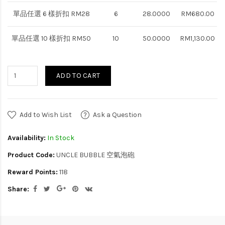
單品任選 6 樣折扣 RM28
6
28.0000
RM680.00
單品任選 10 樣折扣 RM50
10
50.0000
RM1,130.00
ADD TO CART
Add to Wish List
Ask a Question
Availability:
In Stock
Product Code:
UNCLE BUBBLE 空氣泡砲
Reward Points:
118
Share: