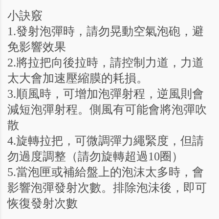
小訣竅
1.發射泡彈時，請勿晃動空氣泡砲，避
免影響效果
2.將拉把向後拉時，請控制力道，力道
太大會加速壓縮膜的耗損。
3.順風時，可增加泡彈射程，逆風則會
減短泡彈射程。側風有可能會將泡彈吹
散
4.旋轉拉把，可微調彈力繩緊度，但請
勿過度調整（請勿旋轉超過10圈）
5.當泡匣或補給盤上的泡沫太多時，會
影響泡彈發射次數。排除泡沬後，即可
恢復發射次數