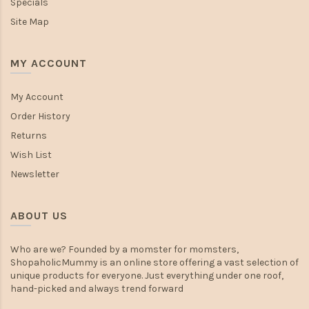
Specials
Site Map
MY ACCOUNT
My Account
Order History
Returns
Wish List
Newsletter
ABOUT US
Who are we? Founded by a momster for momsters,
ShopaholicMummy is an online store offering a vast selection of
unique products for everyone. Just everything under one roof,
hand-picked and always trend forward