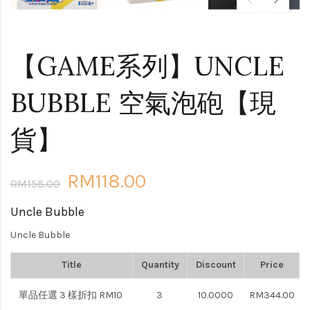
【GAME系列】UNCLE
BUBBLE 空氣泡砲【現
貨】
RM118.00
RM158.00
Uncle Bubble
Uncle Bubble
Title
Quantity
Discount
Price
單品任選 3 樣折扣 RM10
3
10.0000
RM344.00