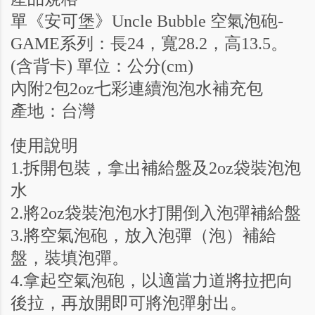
單《安可堡》Uncle Bubble 空氣泡砲-
GAME系列：長24，寬28.2，高13.5。
(含背卡) 單位：公分(cm)
內附2包2oz七彩連續泡泡水補充包
產地：台灣
使用說明
1.拆開包裝，拿出補給盤及2oz袋裝泡泡
水
2.將2oz袋裝泡泡水打開倒入泡彈補給盤
3.將空氣泡砲，放入泡彈（泡）補給
盤，裝填泡彈。
4.拿起空氣泡砲，以適當力道將拉把向
後拉，再放開即可將泡彈射出。