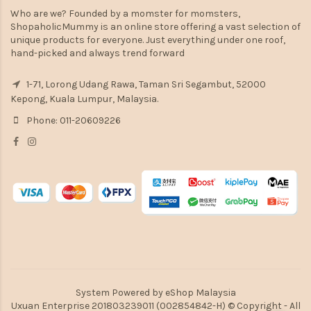
Who are we? Founded by a momster for momsters,
ShopaholicMummy is an online store offering a vast selection of
unique products for everyone. Just everything under one roof,
hand-picked and always trend forward
1-71, Lorong Udang Rawa, Taman Sri Segambut, 52000
Kepong, Kuala Lumpur, Malaysia.
Phone: 011-20609226
System Powered by
eShop Malaysia
Uxuan Enterprise 201803239011 (002854842-H) © Copyright - All