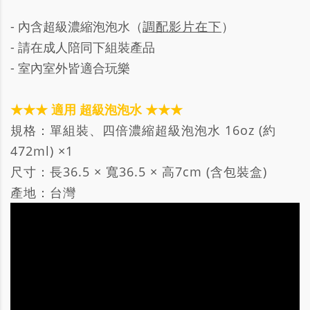
- 內含超級濃縮泡泡水（
調配影片在下
）
- 請在成人陪同下組裝產品
- 室內室外皆適合玩樂
★★★ 適用 超級泡泡水 ★★★
規格：單組裝、四倍濃縮超級泡泡水 16oz (約
472ml) ×1
尺寸：長36.5 × 寬36.5 × 高7cm (含包裝盒)
產地：台灣