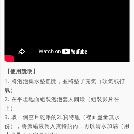
【使用說明】
1. 將泡泡集水墊攤開，並將墊子充氣（吹氣或打
氣）
2. 在平坦地面組裝泡泡套人圓環（組裝影片在
上）
3. 取一個空且乾淨的2L寶特瓶（裡面盡量無水
份），將濃縮液倒入寶特瓶內，再以清水加滿（用