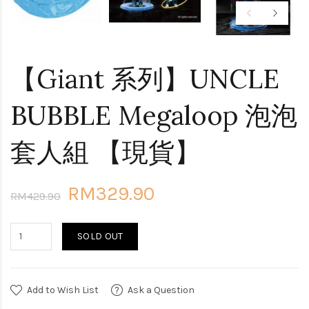
【Giant 系列】UNCLE
BUBBLE Megaloop 泡泡
套人組 【現貨】
RM329.90
RM429.90
SOLD OUT
Add to Wish List
Ask a Question