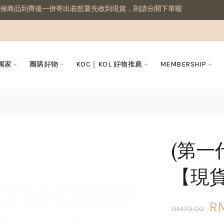
一併寄出若想要先收到現貨，則請分開下單喔
 獨家
團購好物
KOC｜KOL 好物推薦
MEMBERSHIP
(第一代
【現
R
RM79.00