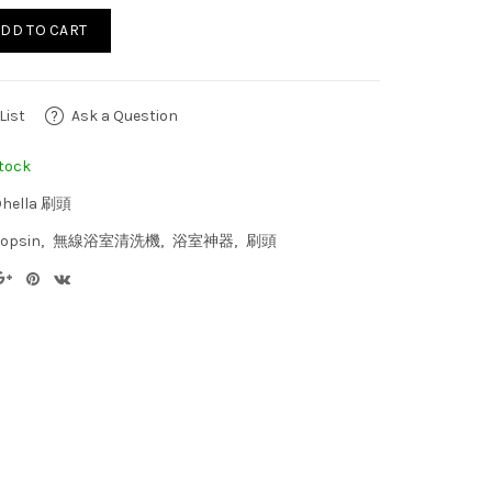
DD TO CART
List
Ask a Question
tock
hella 刷頭
eopsin
無線浴室清洗機
浴室神器
刷頭