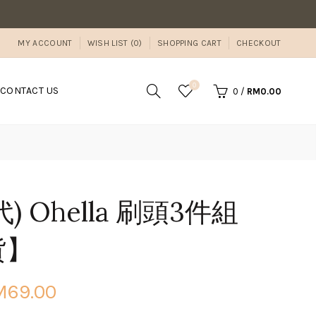
MY ACCOUNT
WISH LIST (0)
SHOPPING CART
CHECKOUT
0
CONTACT US
0
/
RM0.00
) Ohella 刷頭3件組
貨】
M69.00