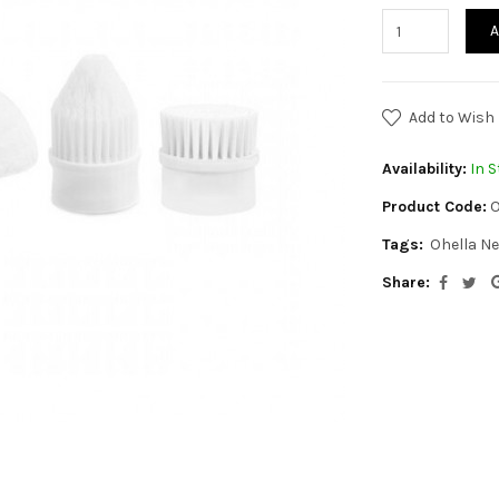
A
Add to Wish 
Availability:
In S
Product Code:
O
Tags:
Ohella N
Share: