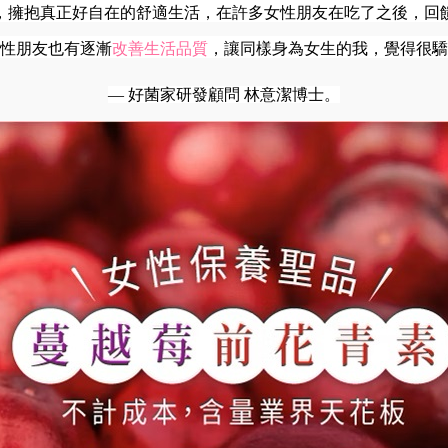
，擁抱真正好自在的舒適生活，在許多女性朋友在吃了之後，回
性朋友也有逐漸
改善生活品質
，讓同樣身為女生的我，覺得很
— 好菌家研發顧問 林意潔博士。