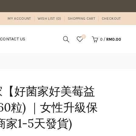
敗家媽咪溫馨提醒：若同筆訂單有現貨商品及預購商品
MY ACCOUNT
WISH LIST (0)
SHOPPING CART
CHECKOUT
0
CONTACT US
0
/
RM0.00
家【好菌家好美莓益
(60粒) ｜女性升級保
商家1-5天發貨)