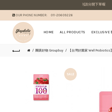
OUR PHONE NUMBER:
011-20609226
HOME
ALL PRODUCTS
EXCLUSIVE
團購好物 Groupbuy
【台灣好菌家 Well Probiotics
SALE