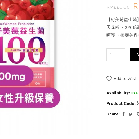
R
RM220.00
【好美莓益生菌】
天花板 ・320
呵護 ・養顏美容
A
Add to Wish 
Availability:
In S
Product Code:
Share: