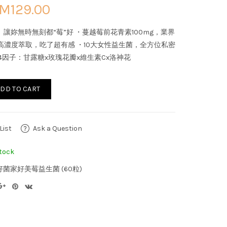
M129.00
讓妳無時無刻都“莓”好 ・蔓越莓前花青素100mg，業界
倍高濃度萃取，吃了超有感 ・10大女性益生菌，全方位私密
4因子：甘露糖x玫瑰花瓣x維生素Cx洛神花
DD TO CART
List
Ask a Question
tock
好菌家好美莓益生菌 (60粒)