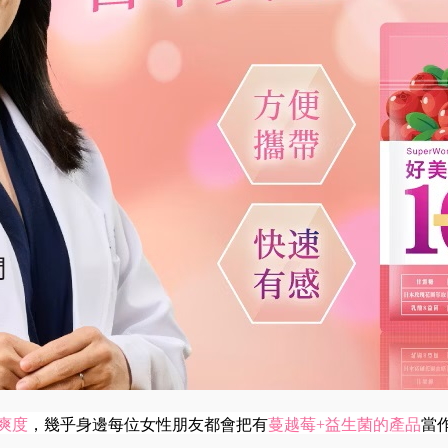
爽度
，幾乎身邊每位女性朋友都會把有
蔓越莓+益生菌的產品
當