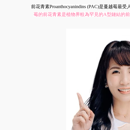
前花青素Proanthocyanindins (P
莓的前花青素是植物界較為罕見的A型鏈結的前