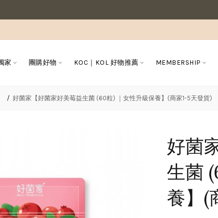
 獨家
團購好物
KOC｜KOL 好物推薦
MEMBERSHIP
】
好菌家【好菌家好美莓益生菌 (60粒) ｜女性升級保養】(商家1-5天發貨)
好菌
生菌 
養】(