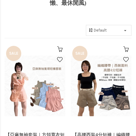
懶、最休閒風)
SALE
SALE
【亞麻無袖套裝｜方領寬衣短
【高腰西裝4分短褲｜編織腰